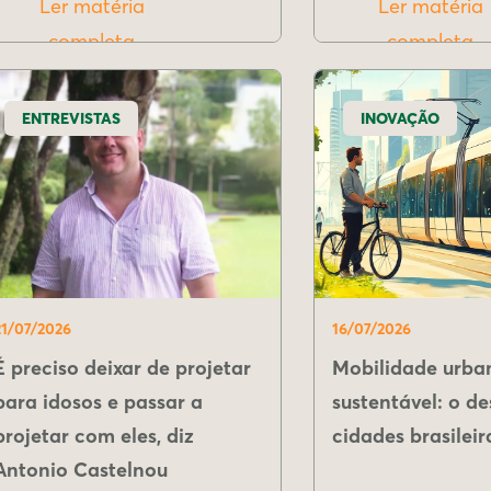
Ler matéria
Ler matéria
completa
completa
ENTREVISTAS
INOVAÇÃO
21/07/2026
16/07/2026
É preciso deixar de projetar
Mobilidade urba
para idosos e passar a
sustentável: o de
projetar com eles, diz
cidades brasileir
Antonio Castelnou