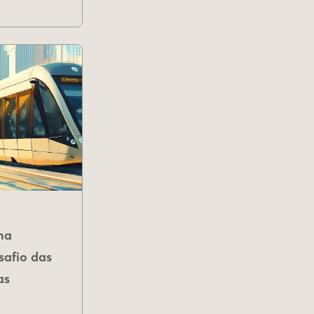
na
safio das
as