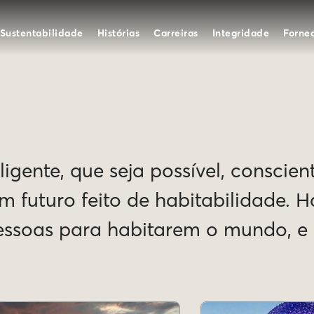
Sustentabilidade
Histórias
Carreiras
Integridade
Forne
igente, que seja possível, conscien
Um futuro feito de habitabilidade. 
pessoas para habitarem o mundo, 