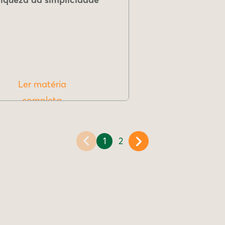
Ler matéria
completa
1
2