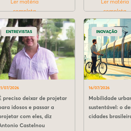
Ler matéria
Ler matéria
completa
completa
ENTREVISTAS
INOVAÇÃO
21/07/2026
16/07/2026
É preciso deixar de projetar
Mobilidade urba
para idosos e passar a
sustentável: o de
projetar com eles, diz
cidades brasileir
Antonio Castelnou