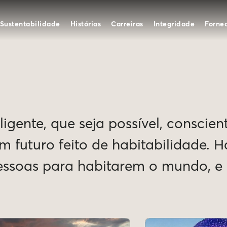
Sustentabilidade
Histórias
Carreiras
Integridade
Forne
igente, que seja possível, conscien
Um futuro feito de habitabilidade. 
pessoas para habitarem o mundo, 