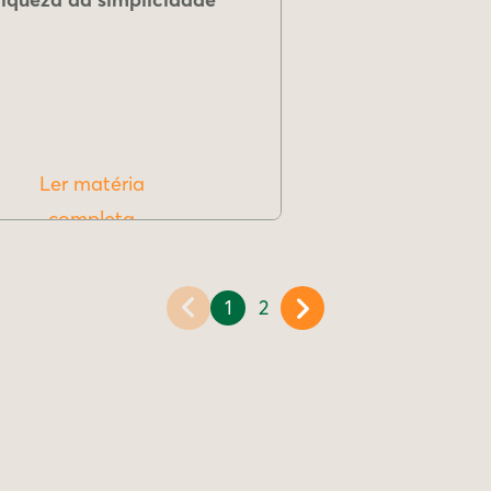
Ler matéria
completa
1
2