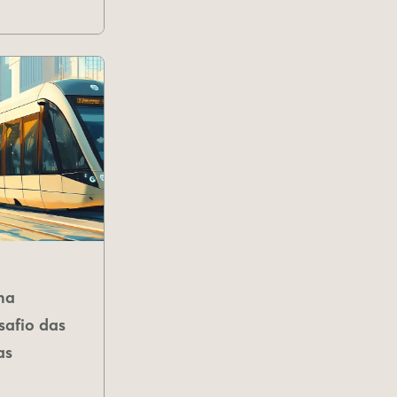
na
safio das
as