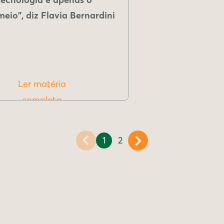
meio", diz Flavia Bernardini
Ler matéria
completa
1
2