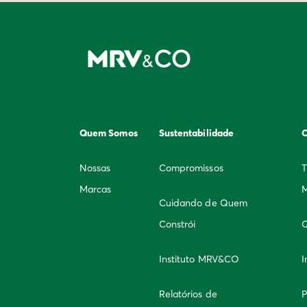
Quem Somos
Sustentabilidade
C
Nossas
Compromissos
T
Marcas
Cuidando de Quem
Constrói
Q
Instituto MRV&CO
I
Relatórios de
P