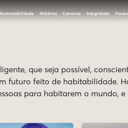
Sustentabilidade
Histórias
Carreiras
Integridade
Forne
igente, que seja possível, conscien
Um futuro feito de habitabilidade. 
pessoas para habitarem o mundo, 