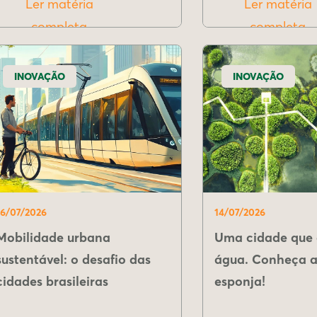
Ler matéria
Ler matéria
completa
completa
INOVAÇÃO
INOVAÇÃO
16/07/2026
14/07/2026
Mobilidade urbana
Uma cidade que 
sustentável: o desafio das
água. Conheça a
cidades brasileiras
esponja!