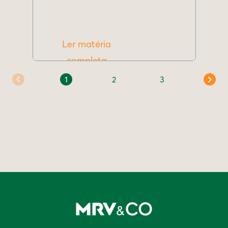
Ler matéria
completa
1
2
3