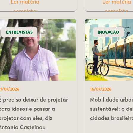
Ler matéria
Ler matéria
completa
completa
ENTREVISTAS
INOVAÇÃO
21/07/2026
16/07/2026
É preciso deixar de projetar
Mobilidade urba
para idosos e passar a
sustentável: o de
projetar com eles, diz
cidades brasileir
Antonio Castelnou