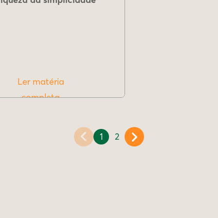
Ler matéria
completa
1
2