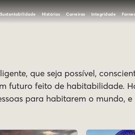
Sustentabilidade
Histórias
Carreiras
Integridade
Forne
igente, que seja possível, conscien
Um futuro feito de habitabilidade. 
pessoas para habitarem o mundo, 