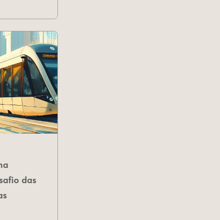
na
safio das
as