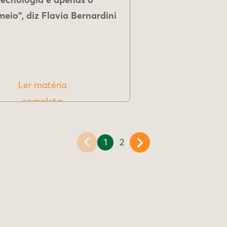
meio", diz Flavia Bernardini
Ler matéria
completa
1
2