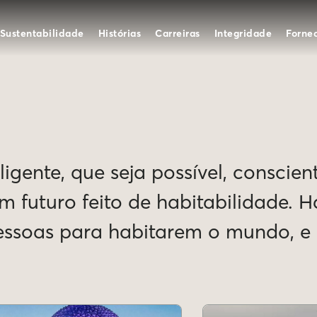
Sustentabilidade
Histórias
Carreiras
Integridade
Forne
igente, que seja possível, conscien
Um futuro feito de habitabilidade. 
pessoas para habitarem o mundo, 