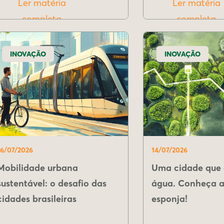
Ler matéria
Ler matéria
completa
completa
INOVAÇÃO
INOVAÇÃO
16/07/2026
14/07/2026
Mobilidade urbana
Uma cidade que 
sustentável: o desafio das
água. Conheça a
cidades brasileiras
esponja!