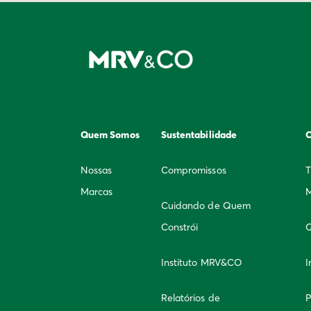
Quem Somos
Sustentabilidade
C
Nossas
Compromissos
T
Marcas
Cuidando de Quem
Constrói
Q
Instituto MRV&CO
I
Relatórios de
P