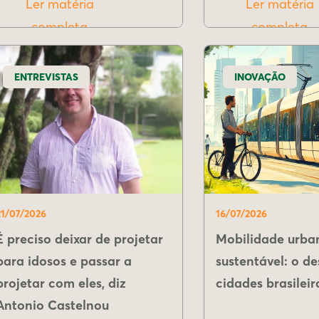
Ler matéria
Ler matéria
completa
completa
ENTREVISTAS
INOVAÇÃO
21/07/2026
16/07/2026
É preciso deixar de projetar
Mobilidade urba
para idosos e passar a
sustentável: o de
projetar com eles, diz
cidades brasileir
Antonio Castelnou