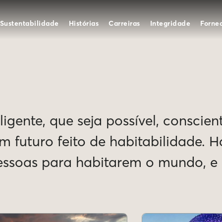
Sustentabilidade
Histórias
Carreiras
Integridade
Forne
igente, que seja possível, conscien
Um futuro feito de habitabilidade. 
pessoas para habitarem o mundo, 