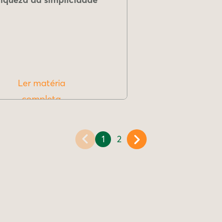
Ler matéria
completa
1
2