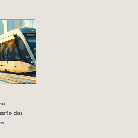
na
safio das
as