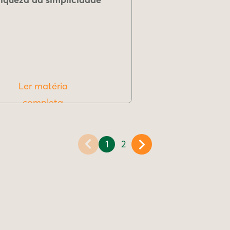
Ler matéria
completa
1
2