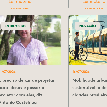
Ler matéria
Ler matéria
completa
completa
ENTREVISTAS
INOVAÇÃO
21/07/2026
16/07/2026
É preciso deixar de projetar
Mobilidade urba
para idosos e passar a
sustentável: o de
projetar com eles, diz
cidades brasileir
Antonio Castelnou