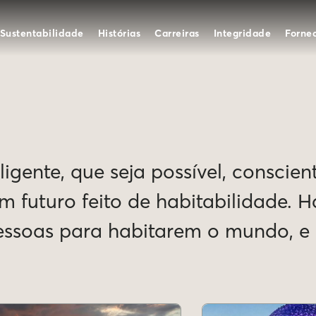
Sustentabilidade
Histórias
Carreiras
Integridade
Forne
igente, que seja possível, conscien
Um futuro feito de habitabilidade. 
pessoas para habitarem o mundo, 