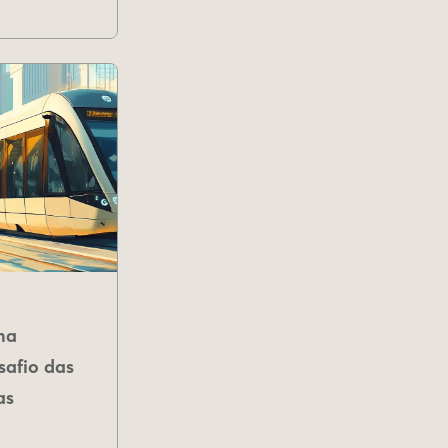
na
safio das
as