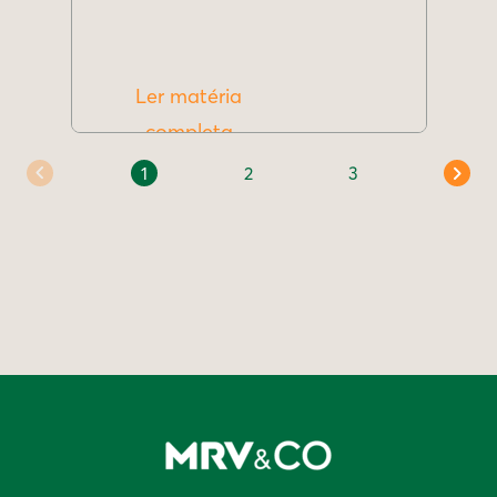
Ler matéria
completa
1
2
3