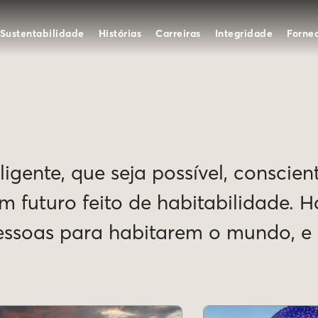
Sustentabilidade
Histórias
Carreiras
Integridade
Forne
igente, que seja possível, conscien
Um futuro feito de habitabilidade. 
pessoas para habitarem o mundo, 