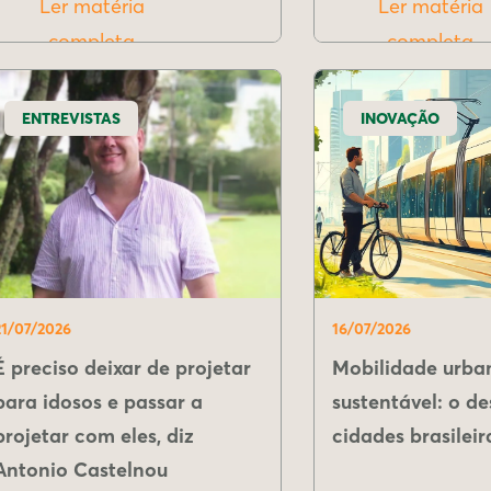
Ler matéria
Ler matéria
completa
completa
ENTREVISTAS
INOVAÇÃO
21/07/2026
16/07/2026
É preciso deixar de projetar
Mobilidade urba
para idosos e passar a
sustentável: o de
projetar com eles, diz
cidades brasileir
Antonio Castelnou