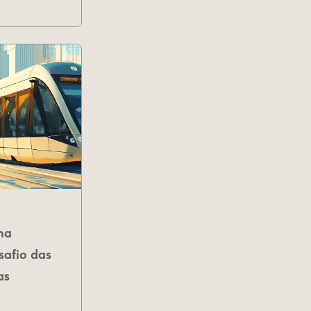
na
safio das
as