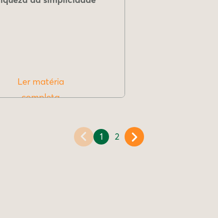
Ler matéria
completa
1
2