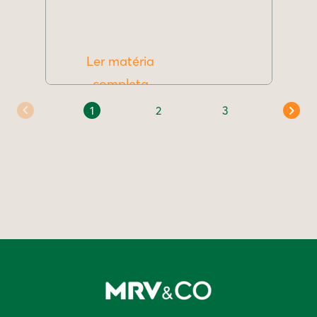
Ler matéria
completa
1
2
3