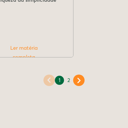
Ler matéria
completa
1
2