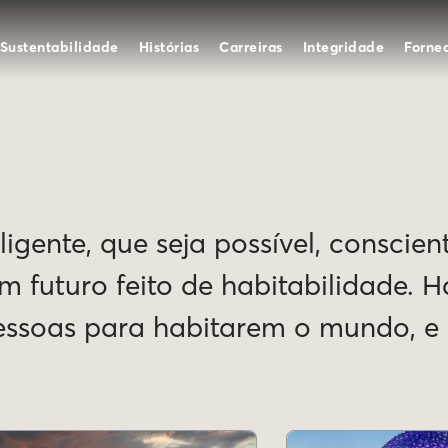
Sustentabilidade
Histórias
Carreiras
Integridade
Forne
igente, que seja possível, conscien
Um futuro feito de habitabilidade. 
pessoas para habitarem o mundo, 