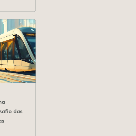
na
safio das
as