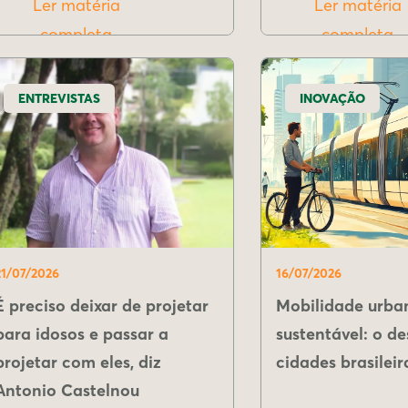
Ler matéria
Ler matéria
completa
completa
ENTREVISTAS
INOVAÇÃO
21/07/2026
16/07/2026
É preciso deixar de projetar
Mobilidade urba
para idosos e passar a
sustentável: o de
projetar com eles, diz
cidades brasileir
Antonio Castelnou