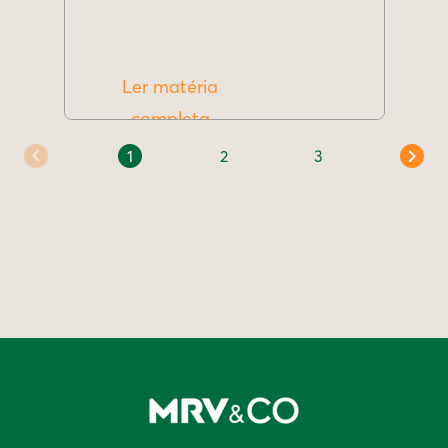
Ler matéria
completa
1
2
3