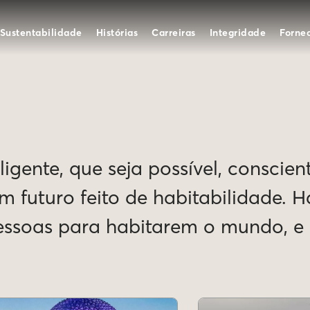
Sustentabilidade
Histórias
Carreiras
Integridade
Forne
igente, que seja possível, conscien
Um futuro feito de habitabilidade. 
pessoas para habitarem o mundo, 