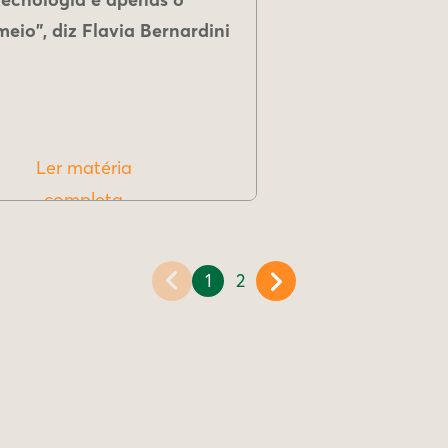
meio", diz Flavia Bernardini
Ler matéria
completa
1
2