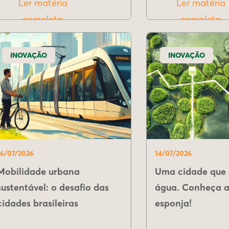
Ler matéria
Ler matéria
completa
completa
INOVAÇÃO
INOVAÇÃO
16/07/2026
14/07/2026
Mobilidade urbana
Uma cidade que 
sustentável: o desafio das
água. Conheça a
cidades brasileiras
esponja!