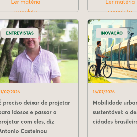
Ler matéria
Ler matéria
completa
completa
ENTREVISTAS
INOVAÇÃO
21/07/2026
16/07/2026
É preciso deixar de projetar
Mobilidade urba
para idosos e passar a
sustentável: o de
projetar com eles, diz
cidades brasileir
Antonio Castelnou