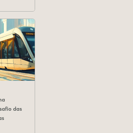
na
safio das
as