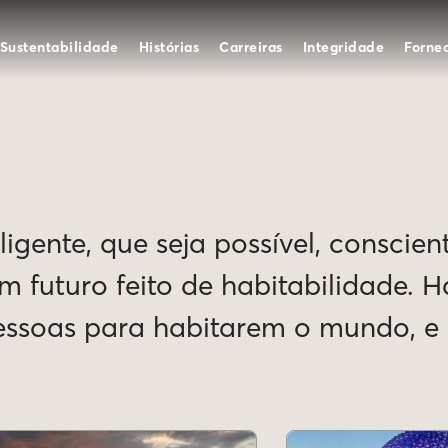
Sustentabilidade
Histórias
Carreiras
Integridade
Forne
igente, que seja possível, conscien
Um futuro feito de habitabilidade. 
pessoas para habitarem o mundo, 