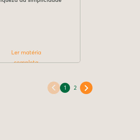
Ler matéria
completa
1
2