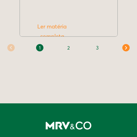
Ler matéria
completa
1
2
3