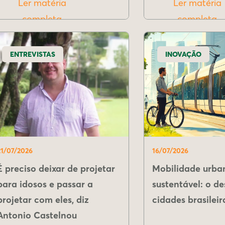
Ler matéria
Ler matéria
completa
completa
ENTREVISTAS
INOVAÇÃO
21/07/2026
16/07/2026
É preciso deixar de projetar
Mobilidade urba
para idosos e passar a
sustentável: o de
projetar com eles, diz
cidades brasileir
Antonio Castelnou