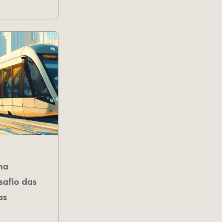
na
safio das
as