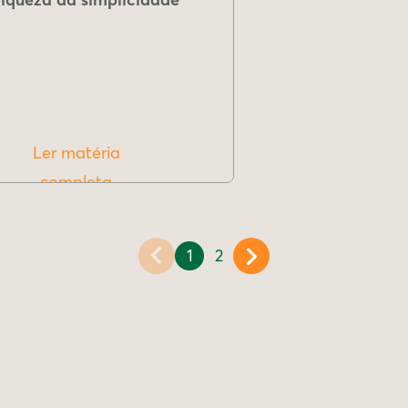
Ler matéria
completa
1
2