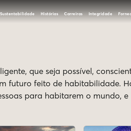
Sustentabilidade
Histórias
Carreiras
Integridade
Forne
igente, que seja possível, conscien
Um futuro feito de habitabilidade. 
pessoas para habitarem o mundo, 