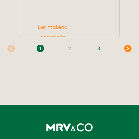
Ler matéria
completa
1
2
3