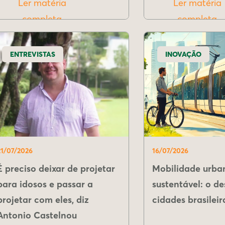
Ler matéria
Ler matéria
completa
completa
ENTREVISTAS
INOVAÇÃO
21/07/2026
16/07/2026
É preciso deixar de projetar
Mobilidade urba
para idosos e passar a
sustentável: o de
projetar com eles, diz
cidades brasileir
Antonio Castelnou