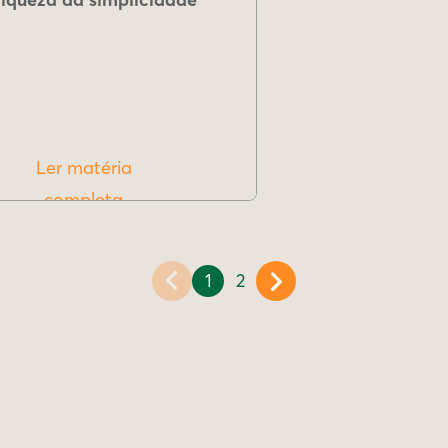
Ler matéria
completa
1
2