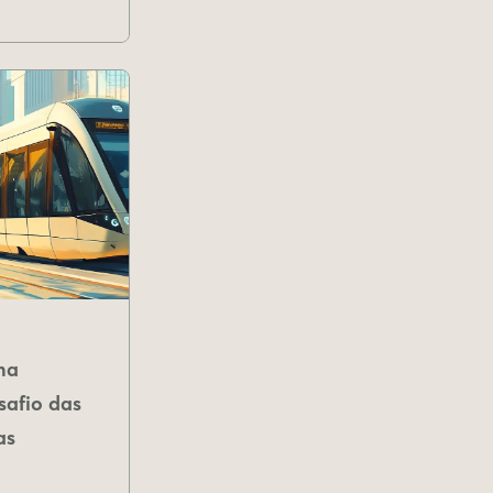
na
safio das
as