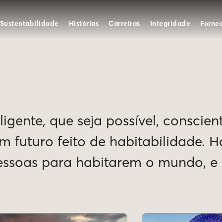
Sustentabilidade
Histórias
Carreiras
Integridade
Forne
igente, que seja possível, conscien
Um futuro feito de habitabilidade. 
pessoas para habitarem o mundo, 