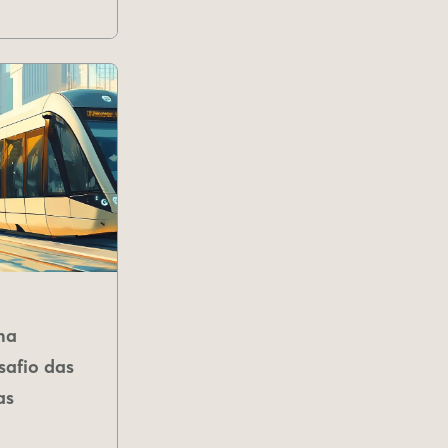
na
safio das
as