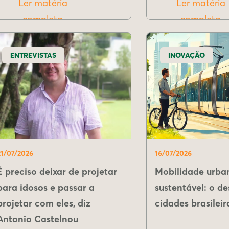
Ler matéria
Ler matéria
completa
completa
ENTREVISTAS
INOVAÇÃO
21/07/2026
16/07/2026
É preciso deixar de projetar
Mobilidade urba
para idosos e passar a
sustentável: o de
projetar com eles, diz
cidades brasileir
Antonio Castelnou