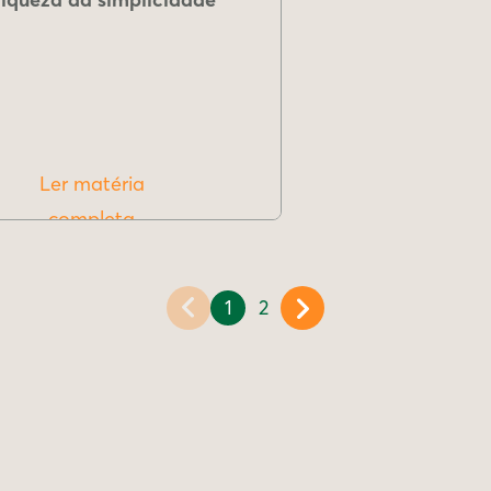
Ler matéria
completa
1
2