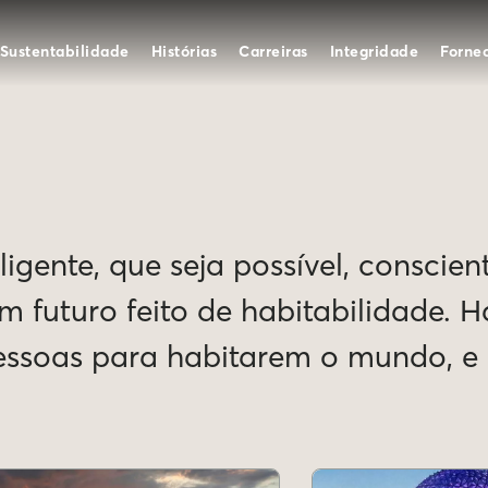
Sustentabilidade
Histórias
Carreiras
Integridade
Forne
igente, que seja possível, conscien
Um futuro feito de habitabilidade. 
pessoas para habitarem o mundo, 