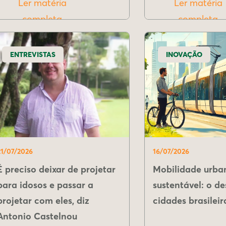
Ler matéria
Ler matéria
completa
completa
ENTREVISTAS
INOVAÇÃO
21/07/2026
16/07/2026
É preciso deixar de projetar
Mobilidade urba
para idosos e passar a
sustentável: o de
projetar com eles, diz
cidades brasileir
Antonio Castelnou