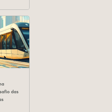
na
safio das
as