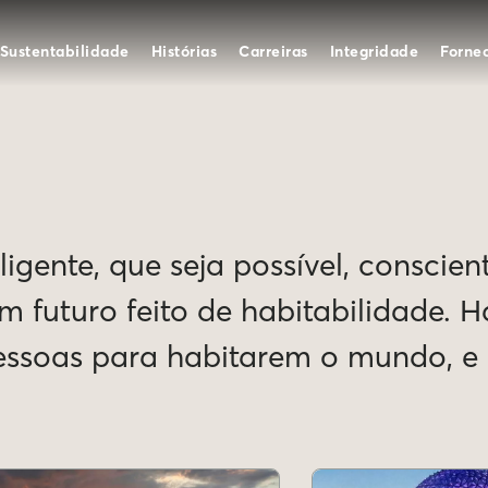
Sustentabilidade
Histórias
Carreiras
Integridade
Forne
igente, que seja possível, conscien
Um futuro feito de habitabilidade. 
pessoas para habitarem o mundo, 