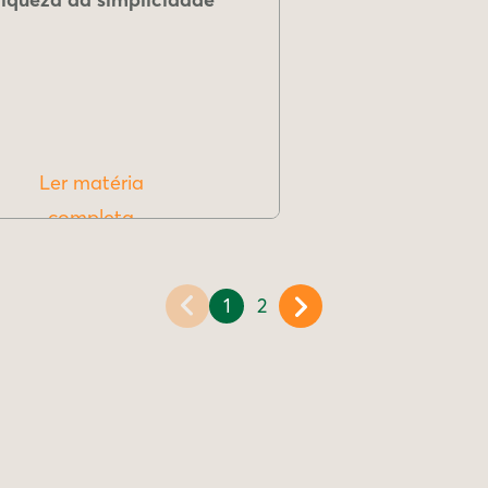
Ler matéria
completa
1
2