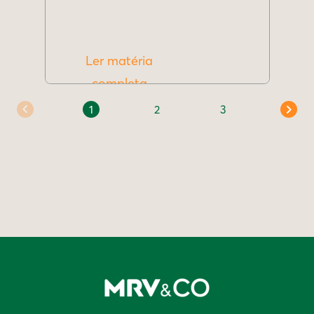
Ler matéria
completa
1
2
3