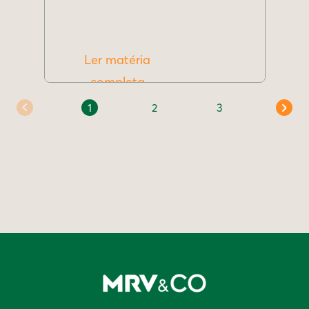
Ler matéria
completa
1
2
3