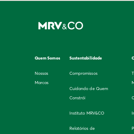
Quem Somos
Sustentabilidade
C
Nossas
Compromissos
T
Marcas
Cuidando de Quem
Constrói
Q
Instituto MRV&CO
I
Relatórios de
P