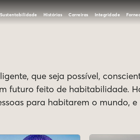
Sustentabilidade
Histórias
Carreiras
Integridade
Forne
igente, que seja possível, conscien
Um futuro feito de habitabilidade. 
pessoas para habitarem o mundo, 