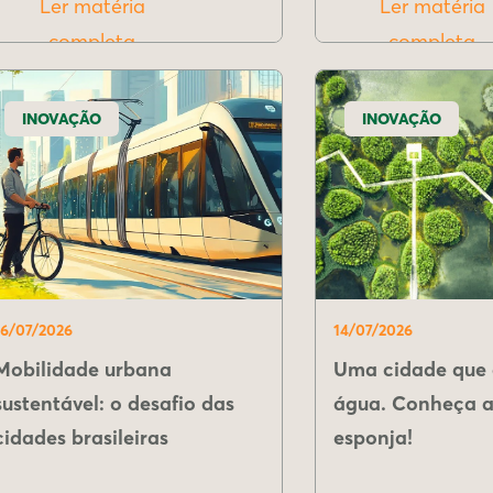
Ler matéria
Ler matéria
completa
completa
INOVAÇÃO
INOVAÇÃO
16/07/2026
14/07/2026
Mobilidade urbana
Uma cidade que 
sustentável: o desafio das
água. Conheça a
cidades brasileiras
esponja!