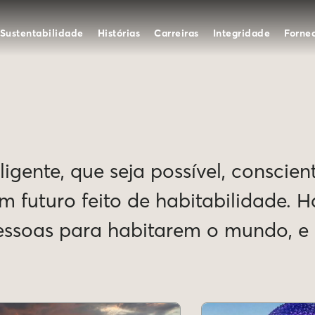
Sustentabilidade
Histórias
Carreiras
Integridade
Forne
igente, que seja possível, conscien
Um futuro feito de habitabilidade. 
pessoas para habitarem o mundo, 