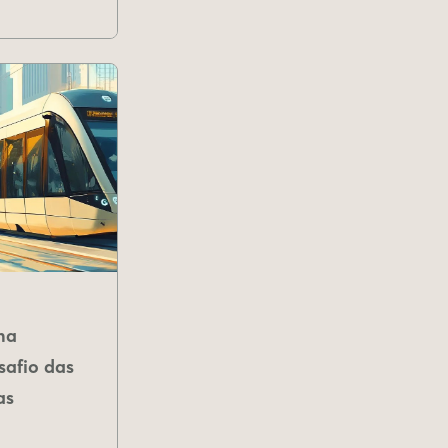
na
safio das
as