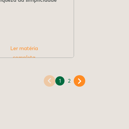
Ler matéria
completa
1
2