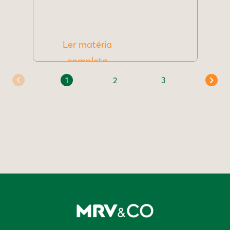
Ler matéria
completa
1
2
3