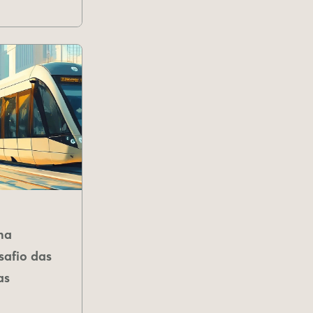
na
safio das
as