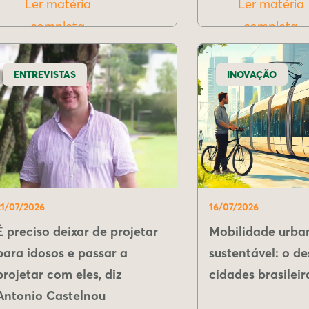
Ler matéria
Ler matéria
completa
completa
ENTREVISTAS
INOVAÇÃO
21/07/2026
16/07/2026
É preciso deixar de projetar
Mobilidade urba
para idosos e passar a
sustentável: o de
projetar com eles, diz
cidades brasileir
Antonio Castelnou