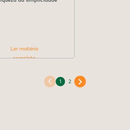
Ler matéria
completa
1
2