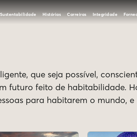
Sustentabilidade
Histórias
Carreiras
Integridade
Forne
igente, que seja possível, conscien
Um futuro feito de habitabilidade. 
pessoas para habitarem o mundo, 