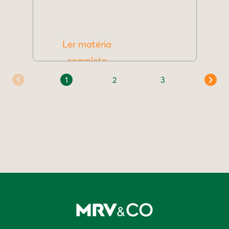
Ler matéria
completa
1
2
3