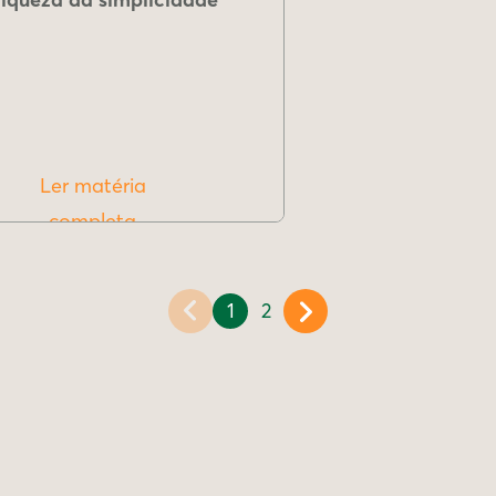
Ler matéria
completa
1
2