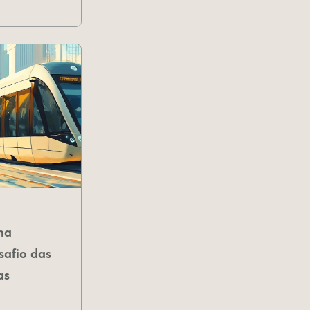
na
safio das
as