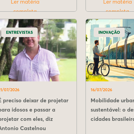
Ler matéria
Ler matéria
completa
completa
ENTREVISTAS
INOVAÇÃO
21/07/2026
16/07/2026
É preciso deixar de projetar
Mobilidade urba
para idosos e passar a
sustentável: o de
projetar com eles, diz
cidades brasileir
Antonio Castelnou