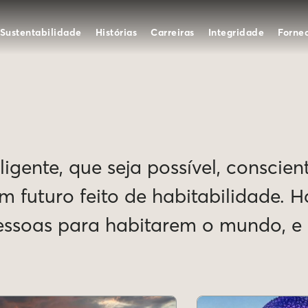
Sustentabilidade
Histórias
Carreiras
Integridade
Forne
igente, que seja possível, conscien
Um futuro feito de habitabilidade. 
pessoas para habitarem o mundo, 