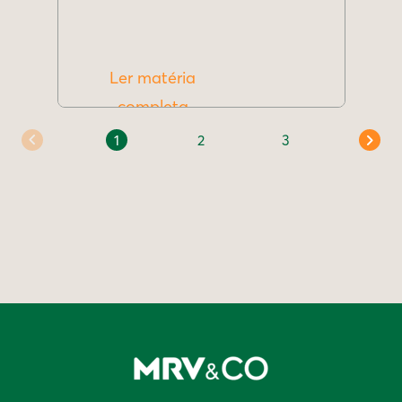
Ler matéria
completa
1
2
3