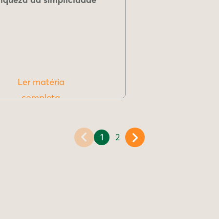
Ler matéria
completa
1
2