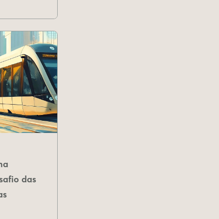
na
safio das
as