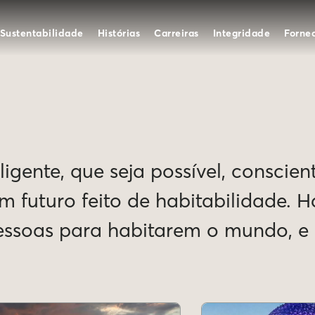
Sustentabilidade
Histórias
Carreiras
Integridade
Forne
igente, que seja possível, conscien
Um futuro feito de habitabilidade. 
pessoas para habitarem o mundo, 