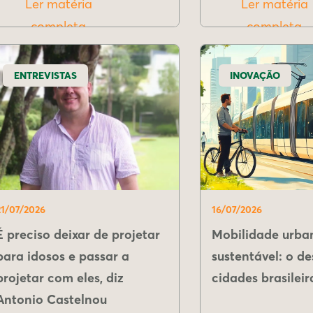
Ler matéria
Ler matéria
completa
completa
ENTREVISTAS
INOVAÇÃO
21/07/2026
16/07/2026
É preciso deixar de projetar
Mobilidade urba
para idosos e passar a
sustentável: o de
projetar com eles, diz
cidades brasileir
Antonio Castelnou