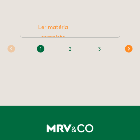
Ler matéria
completa
1
2
3