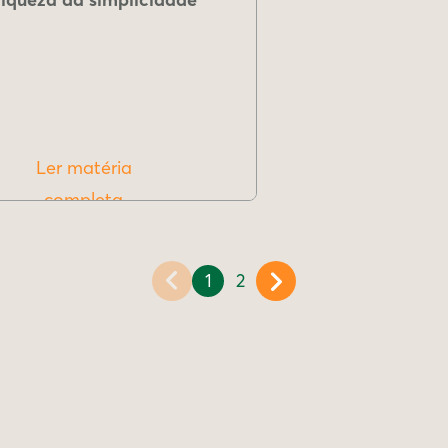
Ler matéria
completa
1
2