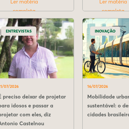
Ler matéria
Ler matéria
completa
completa
ENTREVISTAS
INOVAÇÃO
21/07/2026
16/07/2026
É preciso deixar de projetar
Mobilidade urba
para idosos e passar a
sustentável: o de
projetar com eles, diz
cidades brasileir
Antonio Castelnou