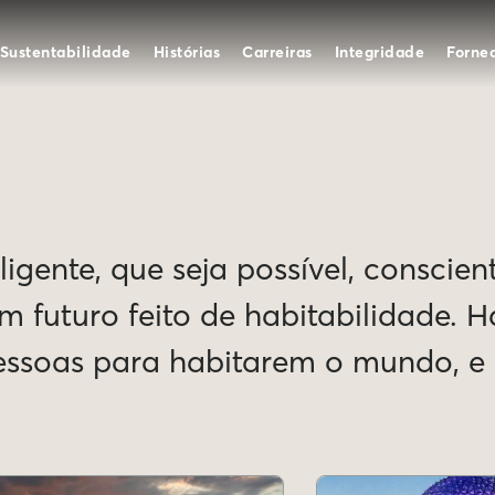
Sustentabilidade
Histórias
Carreiras
Integridade
Forne
igente, que seja possível, conscien
Um futuro feito de habitabilidade. 
pessoas para habitarem o mundo, 