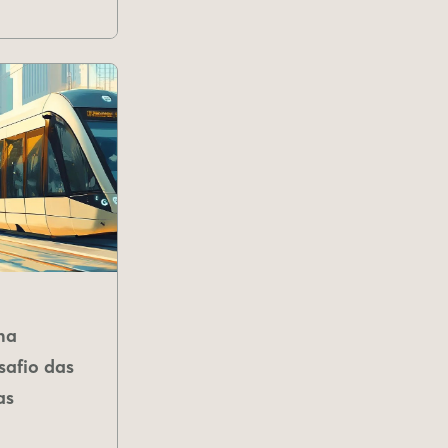
na
safio das
as