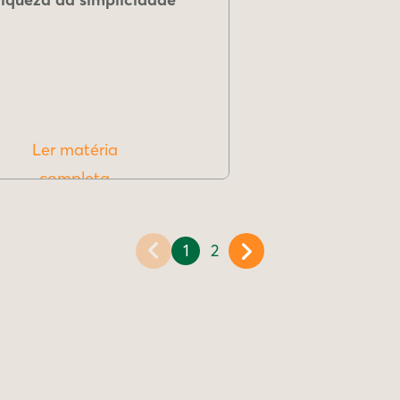
Ler matéria
completa
1
2