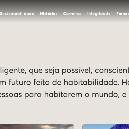
Sustentabilidade
Histórias
Carreiras
Integridade
Forne
igente, que seja possível, conscien
Um futuro feito de habitabilidade. 
pessoas para habitarem o mundo, 