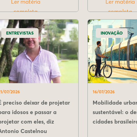
Ler matéria
Ler matéria
completa
completa
ENTREVISTAS
INOVAÇÃO
21/07/2026
16/07/2026
É preciso deixar de projetar
Mobilidade urba
para idosos e passar a
sustentável: o de
projetar com eles, diz
cidades brasileir
Antonio Castelnou