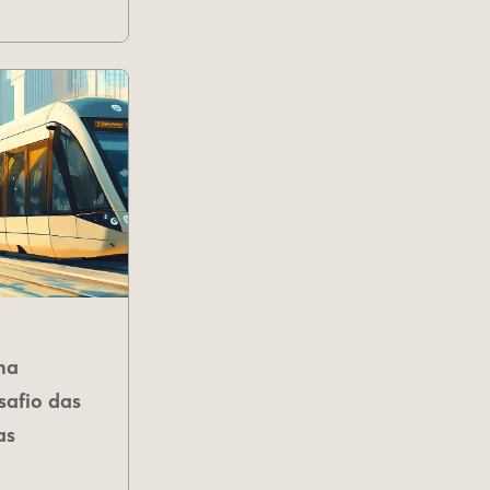
na
safio das
as