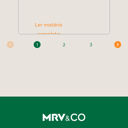
Ler matéria
completa
1
2
3