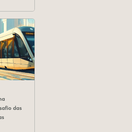
na
safio das
as