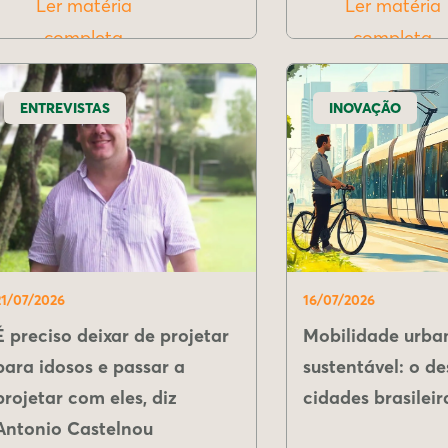
Ler matéria
Ler matéria
completa
completa
ENTREVISTAS
INOVAÇÃO
21/07/2026
16/07/2026
É preciso deixar de projetar
Mobilidade urba
para idosos e passar a
sustentável: o de
projetar com eles, diz
cidades brasileir
Antonio Castelnou