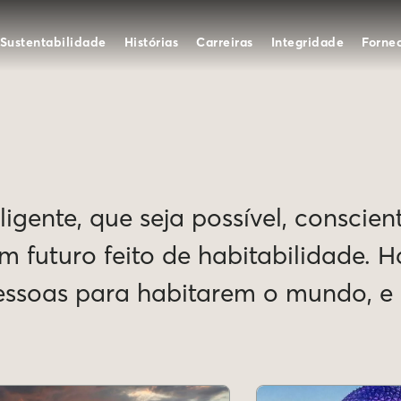
Sustentabilidade
Histórias
Carreiras
Integridade
Forne
igente, que seja possível, conscien
Um futuro feito de habitabilidade. 
pessoas para habitarem o mundo, 