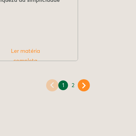
Ler matéria
completa
1
2