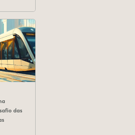
na
safio das
as