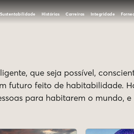
Sustentabilidade
Histórias
Carreiras
Integridade
Forne
igente, que seja possível, conscien
Um futuro feito de habitabilidade. 
pessoas para habitarem o mundo, 