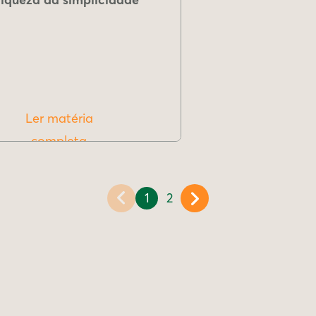
Ler matéria
completa
1
2