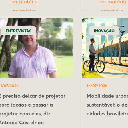
Ler matéria
Ler matéria
completa
completa
ENTREVISTAS
INOVAÇÃO
21/07/2026
16/07/2026
É preciso deixar de projetar
Mobilidade urba
para idosos e passar a
sustentável: o de
projetar com eles, diz
cidades brasileir
Antonio Castelnou