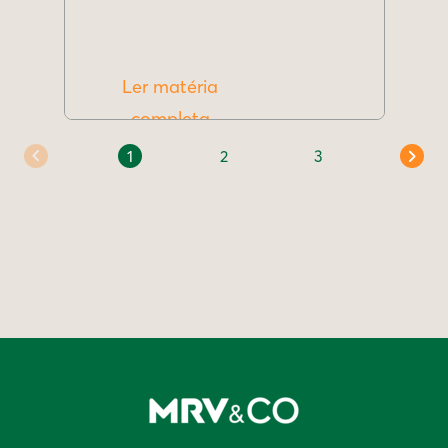
Ler matéria
completa
1
2
3