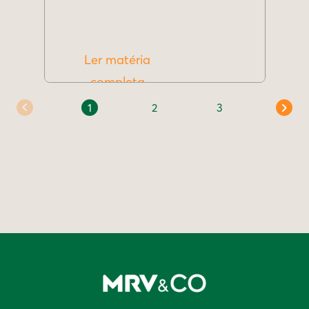
Ler matéria
completa
1
2
3