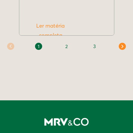
Ler matéria
completa
1
2
3