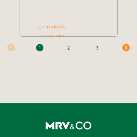
Ler matéria
completa
1
2
3