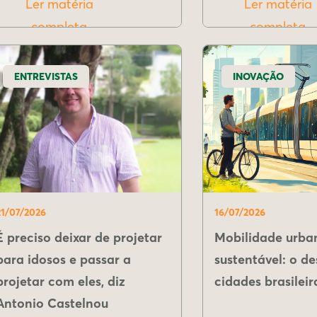
Ler matéria
Ler matéria
completa
completa
ENTREVISTAS
INOVAÇÃO
21/07/2026
16/07/2026
É preciso deixar de projetar
Mobilidade urba
para idosos e passar a
sustentável: o de
projetar com eles, diz
cidades brasileir
Antonio Castelnou