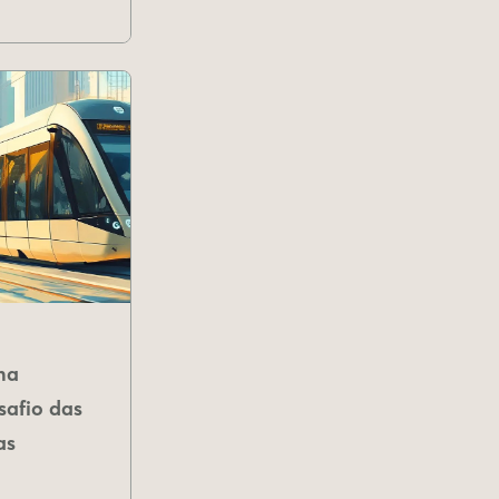
na
safio das
as