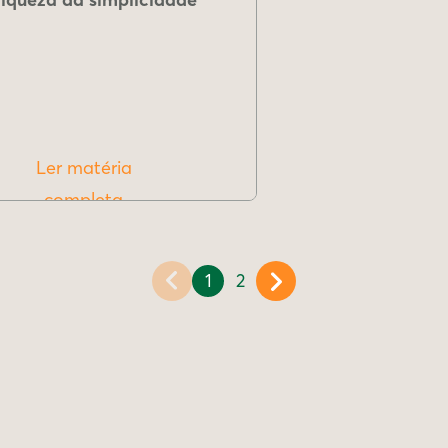
Ler matéria
completa
1
2