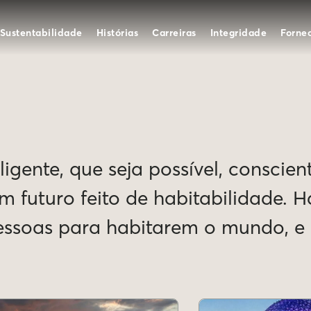
Sustentabilidade
Histórias
Carreiras
Integridade
Forne
igente, que seja possível, conscien
Um futuro feito de habitabilidade. 
pessoas para habitarem o mundo, 