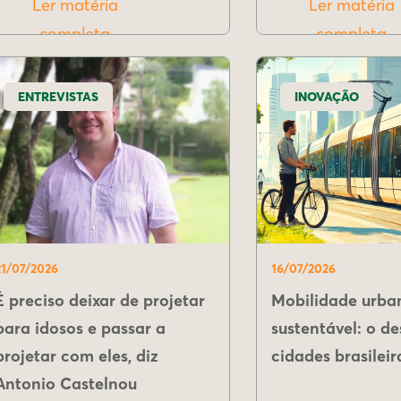
Ler matéria
Ler matéria
completa
completa
ENTREVISTAS
INOVAÇÃO
21/07/2026
16/07/2026
É preciso deixar de projetar
Mobilidade urba
para idosos e passar a
sustentável: o de
projetar com eles, diz
cidades brasileir
Antonio Castelnou