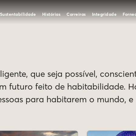
Sustentabilidade
Histórias
Carreiras
Integridade
Forne
igente, que seja possível, conscien
Um futuro feito de habitabilidade. 
pessoas para habitarem o mundo, 