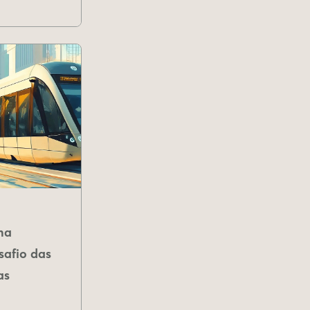
na
safio das
as