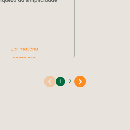
Ler matéria
completa
1
2