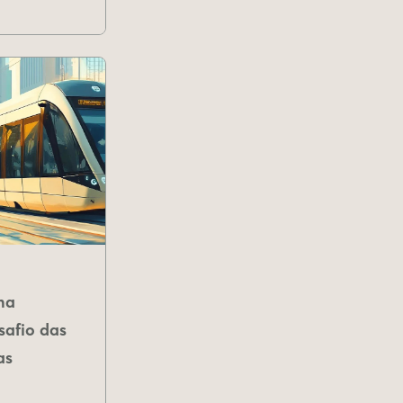
na
safio das
as