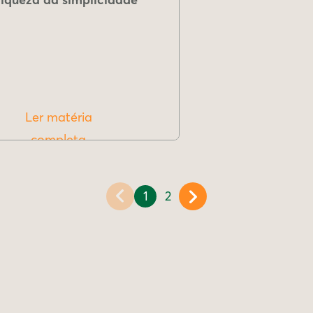
Ler matéria
completa
1
2