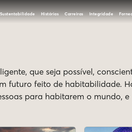
Sustentabilidade
Histórias
Carreiras
Integridade
Forne
igente, que seja possível, conscien
Um futuro feito de habitabilidade. 
pessoas para habitarem o mundo, 