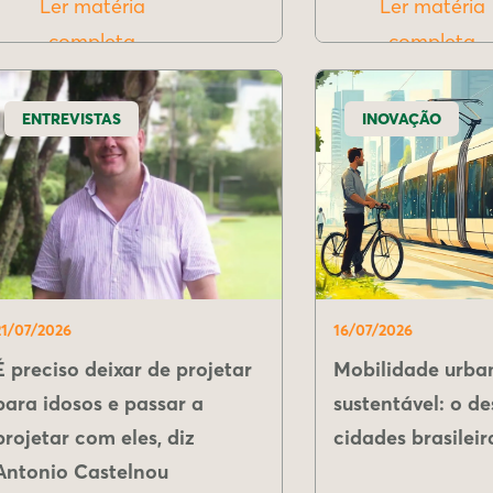
Ler matéria
Ler matéria
completa
completa
ENTREVISTAS
INOVAÇÃO
21/07/2026
16/07/2026
É preciso deixar de projetar
Mobilidade urba
para idosos e passar a
sustentável: o de
projetar com eles, diz
cidades brasileir
Antonio Castelnou