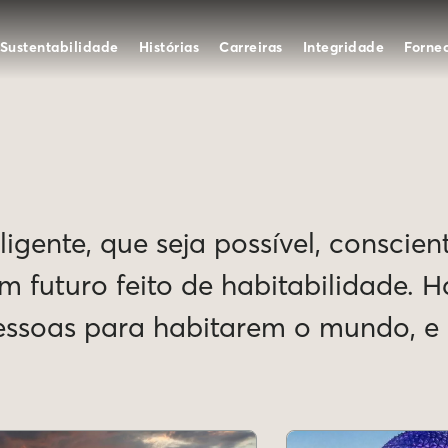
Sustentabilidade
Histórias
Carreiras
Integridade
Forne
igente, que seja possível, conscien
Um futuro feito de habitabilidade. 
pessoas para habitarem o mundo, 