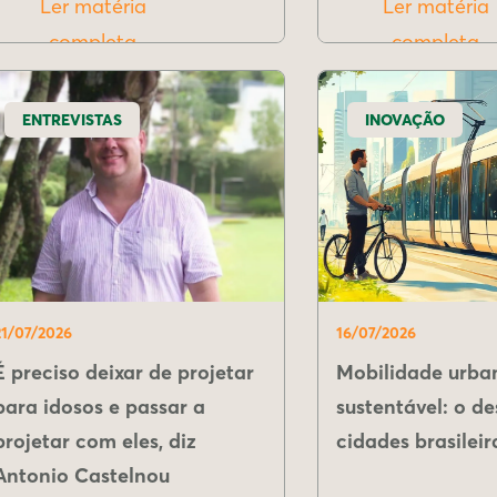
Ler matéria
Ler matéria
completa
completa
ENTREVISTAS
INOVAÇÃO
21/07/2026
16/07/2026
É preciso deixar de projetar
Mobilidade urba
para idosos e passar a
sustentável: o de
projetar com eles, diz
cidades brasileir
Antonio Castelnou