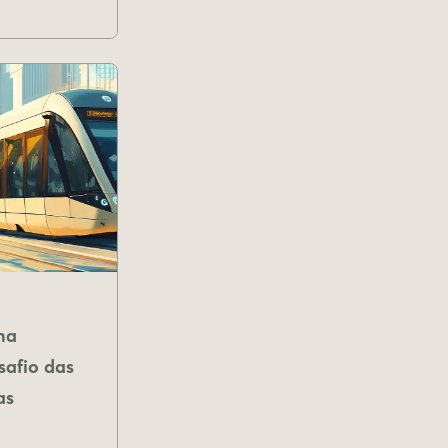
na
safio das
as