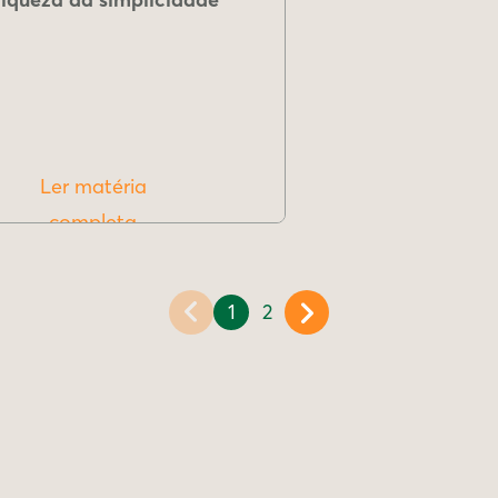
Ler matéria
completa
1
2